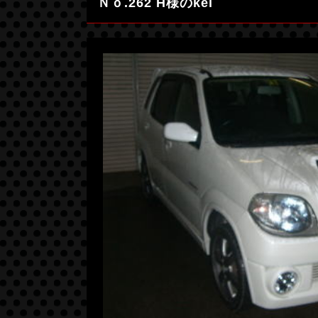
Ｎｏ.262 H様のkei