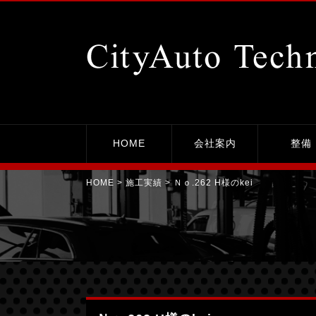
Ｎｏ.262 H様のkei｜平塚市の整備工場シティーオート・テクニカ
HOME
会社案内
整備
HOME
>
施工実績
> Ｎｏ.262 H様のkei