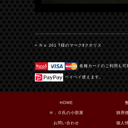
< Ｎｏ.261 T様のマークⅡクオリス
各種カードのご利用も可
ペイペイ使えます。
HOME
Ｈ．Ｏ氏の小部屋
雑用
お問い合わせ
個人