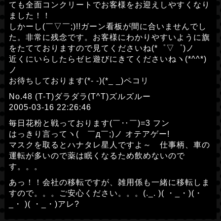
ても全面コンクリートでお客様をお迎えしやすくなり
ました！！
しかーし(￣▽￣;)!!ガーン看板が間に合いませんでし
た。非常に残念です。お客様にわかりやすいように旗
をたてておりますので見てくださいね(*゜▽゜)ノ
近くにいらしたらゼヒ遊びにきてくださいねヽ(*^^*)
ノ
お待ちしております(*- -)(*_ _)ペコリ
No.48 (T-T)ダラダラ(T^T)ズルズルー
2005-03-16 22:26:46
毎日花粉と戦っております(￣‥￣)=3 フン
はっきり言ってヽ( ￣д￣;)ノ オテアゲー!
マスクを取るとハナタレ星人ですよ～ 仕事柄、車の
運転が多いので薬は眠くなるため飲めないので
す。。。
あっ！！会社の移転ですが、雑用係も一緒に移転しま
すので。。。ご安心ください。。。(._. )( ・_・)(・
_・ )( ・_・)アレ?