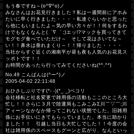
もう春ですね～(o^∇^o)ノ
みなさんはお花見行きました？私は一週間前にアホみ
たいに早く行きました・・・・私達ぐらいかと思った
ら他にもいましたよ～気の早い方々が！！何をするわ
けでもなくなんと(゜∇゜ ;)エッ!?マックを買ってきて
モグモグ食べていただけ～ そして花はさいてな～
い！！鼻水は垂れまくり～！！帰りました・・・・
当社からすぐ近くの湘南平が昼も夜も人気のお花見ス
ッポトです！！
お時間があったら行ってみてくださいね(*^.^*)
No.49 こんばんは(^ー^)ノ
2005-04-02 22:11:48
おひさしぶりです(*- -)(*_ _)ペコリ
会社移転と社名変更で雑用係の活動もここのところ大
忙し！！さらに３月で陸運局もこみこみΣ川￣▽￣;川
アィーンなかなか帰ってこれない状態でした。旧雑用
係にお手伝いにきてもらっていました。本当に助かり
ました！！ 引越し当日も大忙しでした！！今度の会
社は雑用係のスペースもグーンと広がり、なんといっ