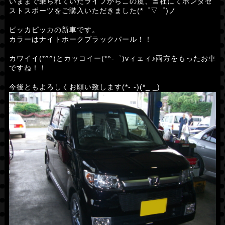
いままで乗られていたライフからこの度、当社にてホンダゼ
ストスポーツをご購入いただきました(*゜▽゜)ノ
ピッカピッカの新車です。
カラーはナイトホークブラックパール！！
カワイイ(*^^)とカッコイー(*^-゜)vィェィ♪両方をもったお車
ですね！！
今後ともよろしくお願い致します(*- -)(*_ _)