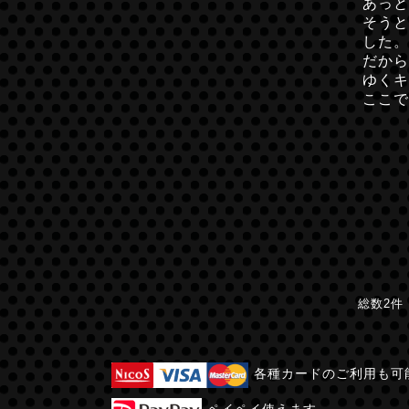
あっと
そうと
した。
だから
ゆくキ
ここで
総数2件
各種カードのご利用も可
ペイペイ使えます。