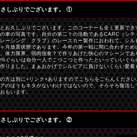
ひさしぶりでございます。 ①
とお久しぶりでございます。このコーナーも全く更新でき
の車の写真です。自分の第二？の活動であるCARC（シテ
レーシング クラブ）のレースカー製作におわれて、シル
ヶ月放置状態であります。今年の第一戦に間に合わすため
、体力限界、弱肉強食？で作りあげた快心のマシーンであ
0%ぐらいは自分一人でこつこつと作ったといっていいぐら
作りました。まぁおかげでシルビアに負けないくらい愛着
の方は別に+リンク+ありますのでこちらをごらんください
アのほうもネタがないわけではないので、そろそろ復活し
おもいます。
ひさしぶりでございます。 ②