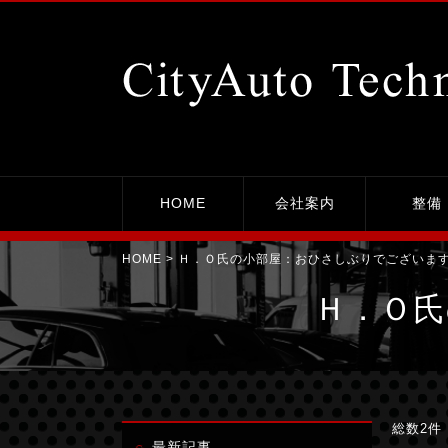
おひさしぶりでございます。｜平塚市の整備工場シティーオート・テクニカ
HOME
会社案内
整備
HOME
> Ｈ．Ｏ氏の小部屋：おひさしぶりでございま
Ｈ．Ｏ氏
総数2件
最新記事