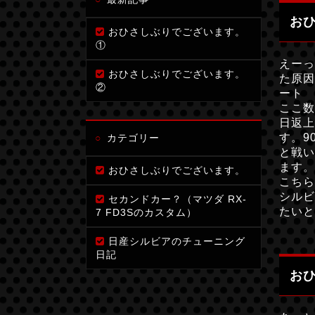
お
おひさしぶりでございます。
①
えーっ
おひさしぶりでございます。
た原因
②
ート 
ここ数
日返上
す。9
カテゴリー
と戦い
ます。
おひさしぶりでございます。
こちら
シルビ
セカンドカー？（マツダ RX-
たいと
7 FD3Sのカスタム）
日産シルビアのチューニング
日記
お