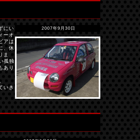
ずにい
2007年9月30日
ィーオ
ビアは
に、休
りま
い孤独
もあり
。
ていき