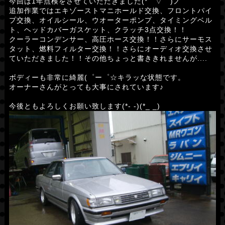
今回は1年点検をさせていただきました(*゜▽゜)ノ
追加作業ではエキゾーストマニホールド交換、フロントパイ
プ交換、オイルシール、ウオーターポンプ、タイミングベル
ト、ヘッドカバーガスケット、クラッチ3点交換！！
クーラーコンデンサー、高圧ホース交換！！さらにサーモス
タット、燃料フィルター交換！！さらにオーディオ交換させ
ていただきました！！その他ちょっと書ききれませんが....
ボディーも非常に綺麗(゜ー゜☆キラッな状態です。
オーナーさんがとっても大事にされています♪
今後ともよろしくお願い致します(*- -)(*_ _)