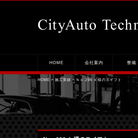
Ｎｏ.296 ｋ様のスイフト｜平塚市の整備工場シティーオート・テクニカ
HOME
会社案内
整備
HOME
>
施工実績
> Ｎｏ.296 ｋ様のスイフト