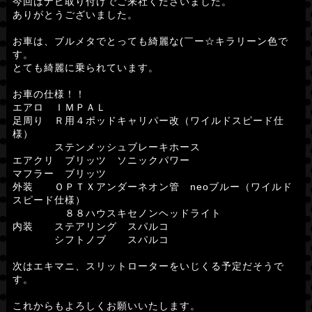
今回はナビ取り付けでご来社くださいました。
ありがとうございました。
お車は、ブルメタでとっても綺麗な(￣ー☆キラリーン色で
す。
とても綺麗に乗られています。
お車の仕様！！
エアロ ＩＭＰＡＬ
足周り Ｒ用４ポッドキャリパー改（ワイルドスピード仕
様）
ステンメッシュブレーキホース
エアクリ ブリッツ ソニックパワー
マフラー ブリッツ
外装 ＯＰＴＸアンダーネオン管 neoブルー（ワイルド
スピード仕様）
８８ハウスキセノンヘッドライト
内装 ステアリング スパルコ
シフトノブ スパルコ
次はエキマニ、スリットローターをいじくる予定だそうで
す。
これからもよろしくお願いいたします。