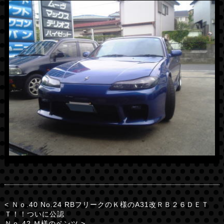
< Ｎｏ.40 No.24 RBフリークのＫ様のA31改ＲＢ２６ＤＥＴ
Ｔ！！ついに公認
Ｎｏ.42 Ｍ様のベンツ >