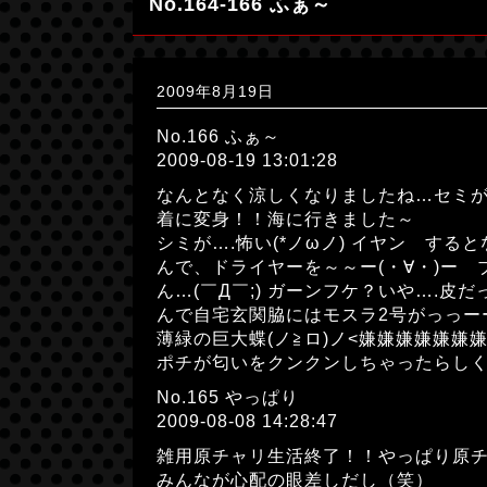
No.164-166 ふぁ～
2009年8月19日
No.166 ふぁ～
2009-08-19 13:01:28
なんとなく涼しくなりましたね…セミが
着に変身！！海に行きました～
シミが….怖い(*ノωノ) イヤン する
んで、ドライヤーを～～ー(・∀・)ー 
ん…(￣Д￣;) ガーンフケ？いや….
んで自宅玄関脇にはモスラ2号がっっー
薄緑の巨大蝶(ノ≧ロ)ノ<嫌嫌嫌嫌嫌嫌
ポチが匂いをクンクンしちゃったらしくむ
No.165 やっぱり
2009-08-08 14:28:47
雑用原チャリ生活終了！！やっぱり原チャ
みんなが心配の眼差しだし（笑）