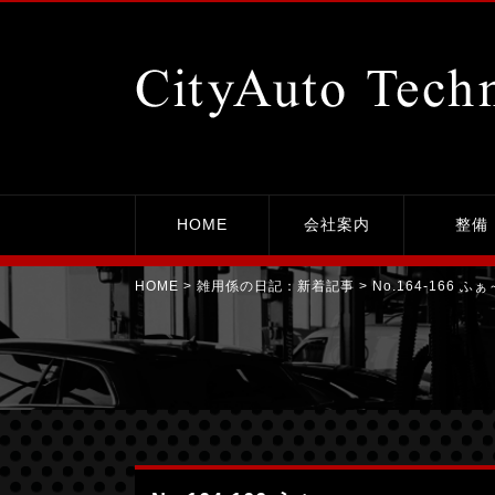
No.164-166 ふぁ～｜平塚市の整備工場シティーオート・テクニカ
HOME
会社案内
整備
HOME
> 雑用係の日記：
新着記事
> No.164-166 ふぁ