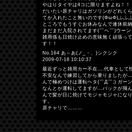
やはりタイヤは4コに限りますよね！！
だいたい原チャリはガソリンがどれく
てか入れたこと無いのです(ΦωΦ)ふふ
ところでもうすぐお休みなんで連休前
まだまだ入院されてます(￣ヘ￣)ウーン
雑用係も日焼け止めの意味無く頑張っ
す！！
No.164 あ～あ(ノ_・、)シクシク
2009-07-18 10:10:37
最近ずっと雑用カー不在….代車として忙
不安なんで練習してから乗りましたが…頭が蒸
んで極めつけは運転ヘタ(￣Д￣;) ガー
なんとか運転してますが…バックが飛ん
んで髪が日に焼けてモジャモジャになりま
す。
原チャリで………