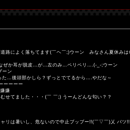
道路によく落ちてます(￣ヘ￣;)ウーン みなさん夏休み
となぜか耳が脱皮…が…左のみ…ペリペリ….(-_-;ウーン
ブーン
皮だった…後頭部かしら？ずっとでてるから….やだな～
ーーーーー
嫌嫌嫌
せてました・・・(￣ ￣;) うーんどんな匂い？？
リは暑いし、危ないので中止ブッブー!!(￣▽￣)乂 バツ!!