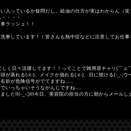
らい入っているか疑問だし、給油の仕方が実はわからん（笑
ふ・・・・
納車ラッシュ！！
て洗車しています！！皆さんも熱中症などに注意してお仕事
しく日々活躍してます！！ってことで雑用原チャリ(￣ェ￣;
れる(-ε-)、メイクが崩れる(-ε-)、日に焼ける(-_-;
ン右折が危険信号がでてますね…..
でいっちゃいそうなかんじですね….
したll(-_-;)lll今日、美容院の担当の方に朝からメー