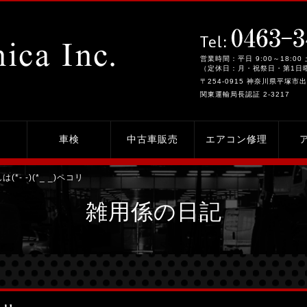
営業時間：平日 9:00～18:00 
（定休日：月・祝祭日・第1日
〒254-0915 神奈川県平塚市出
関東運輸局長認証 2-3217
車検
中古車販売
エアコン修理
は(*- -)(*_ _)ペコリ
雑用係の日記