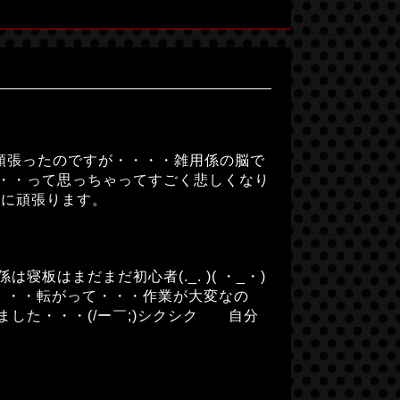
がら頑張ったのですが・・・・雑用係の脳で
・・って思っちゃってすごく悲しくなり
うに頑張ります。
はまだまだ初心者(._. )( ・_・)
けて・・・転がって・・・作業が大変なの
した・・・(/ー￣;)シクシク 自分