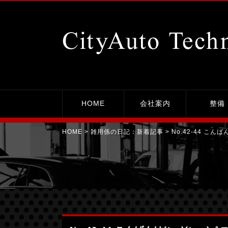
No.42-44 こんばんは(*- -)(*_ _)ペコリ｜平塚市の整備工場シティーオート・テクニカ
HOME
会社案内
整備
HOME
> 雑用係の日記：
新着記事
> No.42-44 こんばん