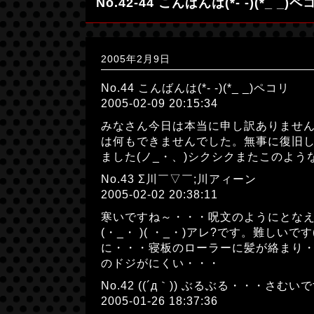
No.42-44 こんばんは(*- -)(*_ _)ペ
2005年2月9日
No.44 こんばんは(*- -)(*_ _)ペコリ
2005-02-09 20:15:34
みなさん今日は本当に申し訳ありませんで
は何もできませんでした。無事に復旧
ました(ノ_・、)シクシクまたこのよ
No.43 Σ川￣▽￣;川アィーン
2005-02-02 20:38:11
寒いですね～・・・呪文のようにとなえる
(・_・ )( ・_・)アレ?です。難し
に・・・寝板のローラーに髪が絡まり・
のドジがにくい・・・
No.42 ((´д｀)) ぶるぶる・・・さむ
2005-01-26 18:37:36