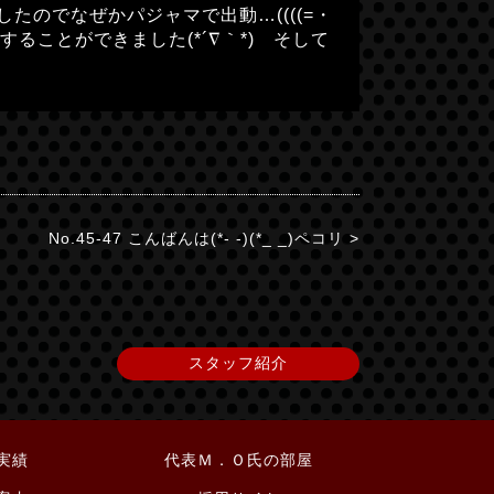
のでなぜかパジャマで出動…((((=・
ることができました(*´∇｀*) そして
No.45-47 こんばんは(*- -)(*_ _)ペコリ >
スタッフ紹介
実績
代表Ｍ．Ｏ氏の部屋