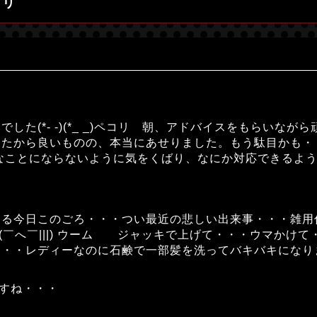
コリ
した(*- -)(*_ _)ペコリ 朝、アドバイスをもらいな
したから良いものの、本当にあせりました。もう駄目かも・
うなことにならないように気をくばり、なにか対応できるよ
今日このごろ・・・つい最近の悲しい出来事・・・雑用係は寝板
いです(￣へ￣|||) ウーム ジャッキで上げて・・・ウマか
・・レディーなのに石鹸で一部髪を洗ってバキバキになりま
いですね・・・