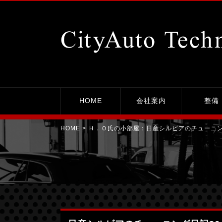
日産シルビアのチューニング日記36｜平塚市の整備工場シティーオート・テクニカ
HOME
会社案内
整備
HOME
> Ｈ．Ｏ氏の小部屋：
日産シルビアのチューニ